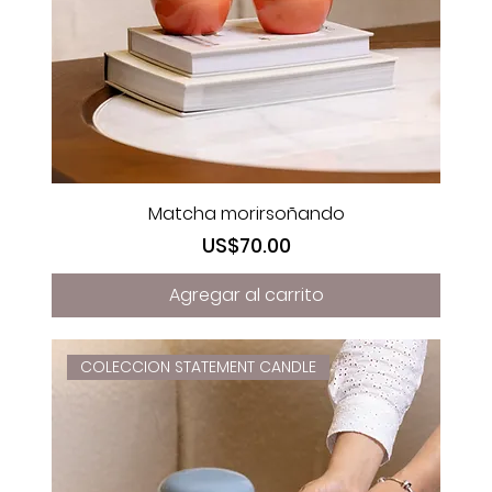
Matcha morirsoñando
Precio
US$70.00
Agregar al carrito
COLECCION STATEMENT CANDLE