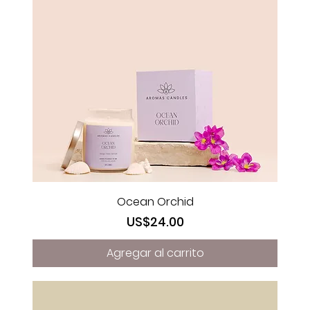
Ocean Orchid
Precio
US$24.00
Agregar al carrito