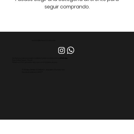
seguir comprando.
contacto@aromascandles.com
Escríbenos y ordena con pagos mediante transferencia bancaria via
WhatsApp
Pago Online Seguro - Paypal
Precios en USD, con conversión a pesos al momento del pago.
© 2024 by AROMAS CANDLES - República Dominicana.
Created on Marca CERO™