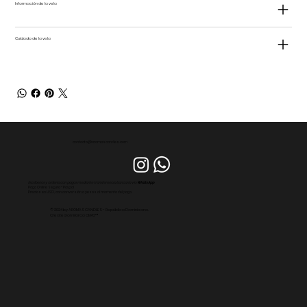
Información de la vela
Cuidado de la vela
contacto@aromascandles.com
Escríbenos y ordena con pagos mediante transferencia bancaria via
WhatsApp
Pago Online Seguro - Paypal
Precios en USD, con conversión a pesos al momento del pago.
© 2024 by AROMAS CANDLES - República Dominicana.
Created on Marca CERO™