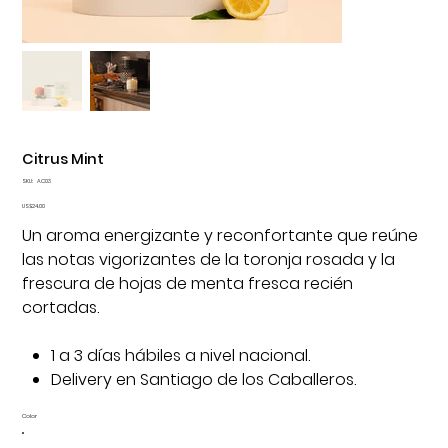
Citrus Mint
SKU
SKU:
AC03
AC03
Precio
US$24.00
Un aroma energizante y reconfortante que reúne
las notas vigorizantes de la toronja rosada y la
frescura de hojas de menta fresca recién
cortadas.
1 a 3 días hábiles a nivel nacional.
Delivery en Santiago de los Caballeros.
Color